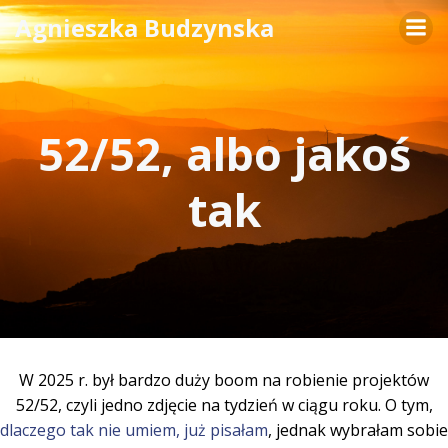
Skip
Agnieszka Budzynska
to
content
52/52, albo jakoś
tak
W 2025 r. był bardzo duży boom na robienie projektów
52/52, czyli jedno zdjęcie na tydzień w ciągu roku. O tym,
dlaczego tak nie umiem, już pisałam
, jednak wybrałam sobie