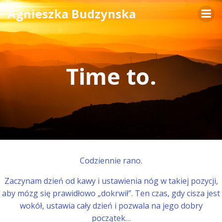
Skip
Agnieszka Budzynska
to
content
Time to.
Codziennie rano.
Zaczynam dzień od kawy i ustawienia nóg w takiej pozycji,
aby mózg się prawidłowo „dokrwił”. Ten czas, gdy cisza jest
wokół, ustawia cały dzień i pozwala na jego dobry
początek…