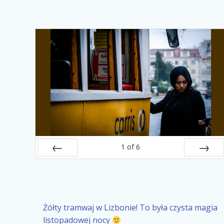
1
of
6
Prev
Next
Żółty tramwaj w Lizbonie! To była czysta magia
listopadowej nocy