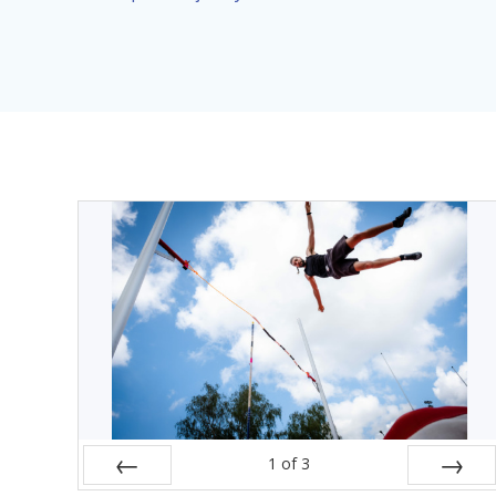
1
of
3