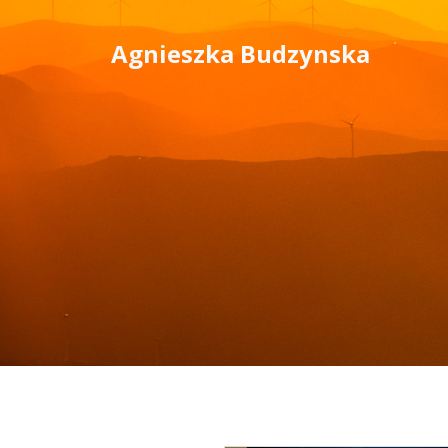
Skip
to
Agnieszka Budzynska
content