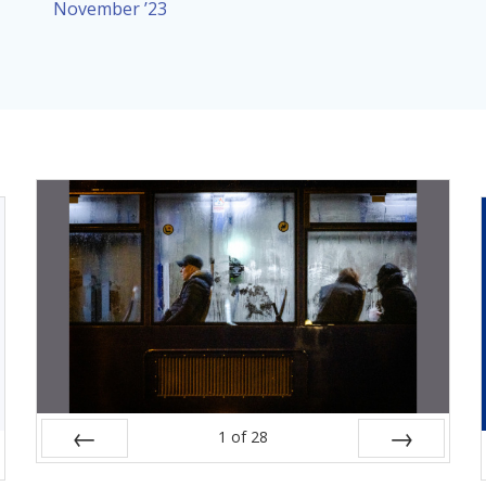
November ’23
1
of
28
Prev
Next