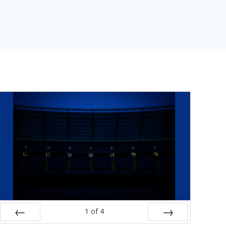
1
of
4