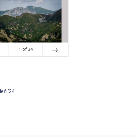
1
of
34
v
Next
y
ień ’24