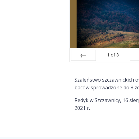
1
of
8
Prev
Szaleństwo szczawnickich ow
baców sprowadzone do 8 zd
Redyk w Szczawnicy, 16 sier
2021 r.