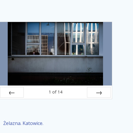
1
of
14
Prev
Next
Żelazna. Katowice.