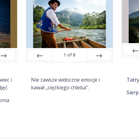
1
of
8
Pre
Next
Prev
Next
iec i
Nie zawsze widoczne emocje i
Tatr
jęć.
kawał „ciężkiego chleba”.
Sierp
pnia