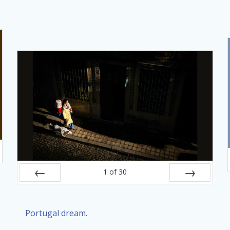
1
of
30
Prev
Next
Portugal dream.