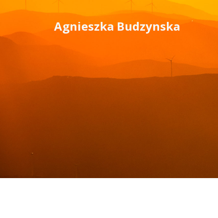
Skip
to
Agnieszka Budzynska
content