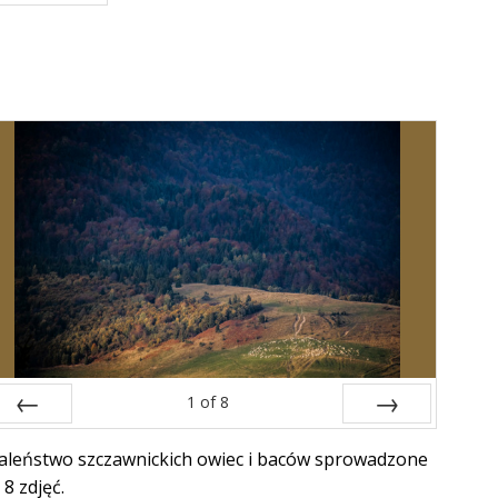
Next
1
of
8
Prev
Next
aleństwo szczawnickich owiec i baców sprowadzone
 8 zdjęć.