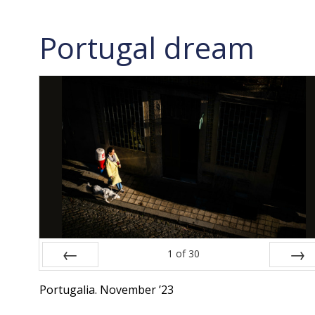
Portugal dream
1
of
30
Prev
Next
Portugalia. November ’23