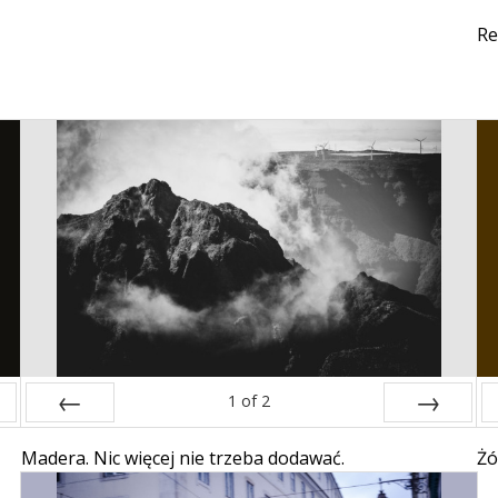
Re
1
of
2
Prev
Next
Madera. Nic więcej nie trzeba dodawać.
Żó