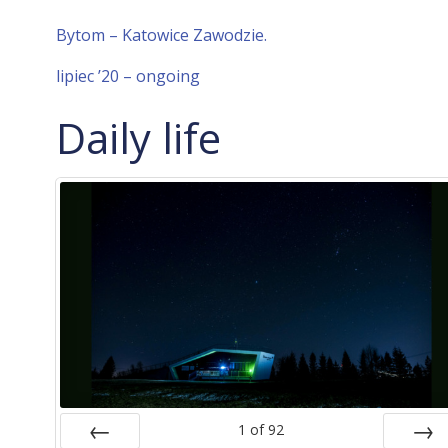
Bytom – Katowice Zawodzie.
lipiec ’20 – ongoing
Daily life
1
of
92