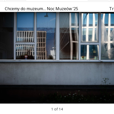
Prev
Next
Chcemy do muzeum… Noc Muzeów ’25
T
1
of
14