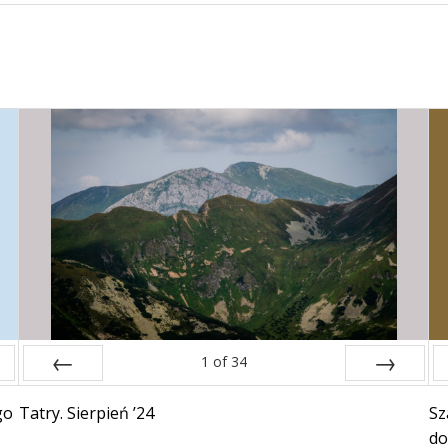
1
of
34
Prev
Next
go
Tatry. Sierpień ’24
Sz
do