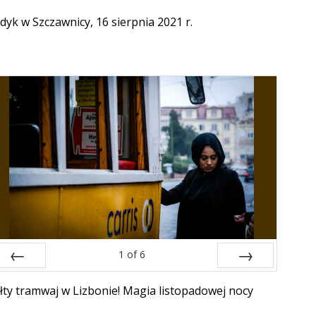
dyk w Szczawnicy, 16 sierpnia 2021 r.
1
of
6
Prev
Next
łty tramwaj w Lizbonie! Magia listopadowej nocy