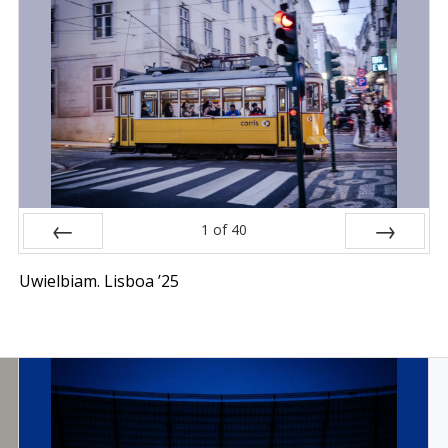
1
of
40
Prev
Next
Uwielbiam. Lisboa ’25