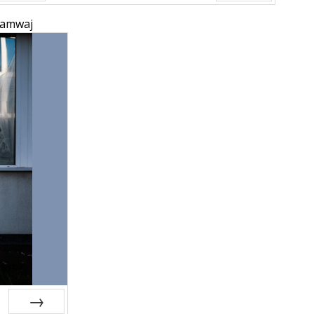
Prev
Next
ramwaj