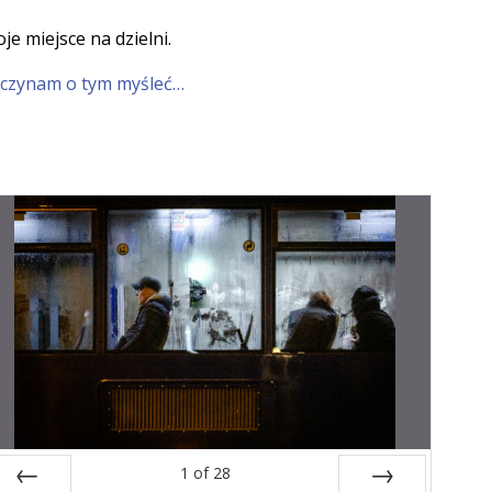
je miejsce na dzielni.
czynam o tym myśleć…
1
of
28