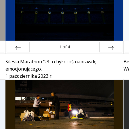
1
of
4
Prev
Next
Silesia Marathon ’23 to było coś naprawdę
Be
emocjonującego.
Wa
1 października 2023 r.