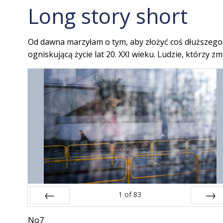
Long story short
Od dawna marzyłam o tym, aby złożyć coś dłuższego.
ogniskującą życie lat 20. XXI wieku. Ludzie, którzy zm
1
of
83
Prev
Next
No7