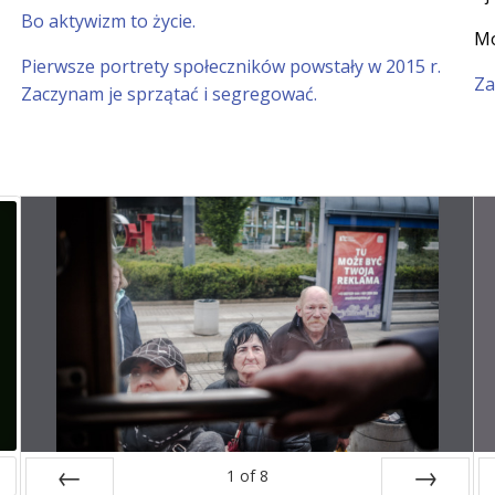
Bo aktywizm to życie.
Mo
Pierwsze portrety społeczników powstały w 2015 r.
Za
Zaczynam je sprzątać i segregować.
1
of
8