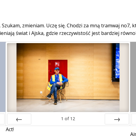
 Szukam, zmieniam. Uczę się. Chodzi za mną tramwaj no7, kt
ieniają świat i Ajska, gdzie rzeczywistość jest bardziej równo
1
of
12
Act!
Prev
Next
Aj