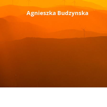
Skip
to
Agnieszka Budzynska
content