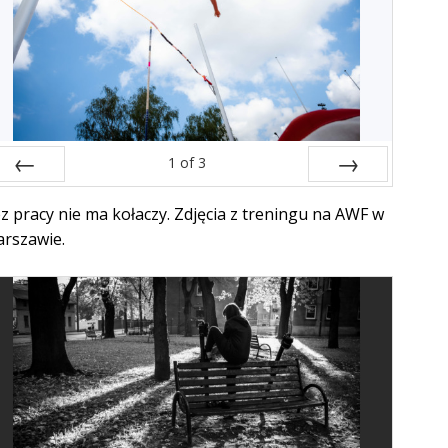
1
of
3
Prev
Next
z pracy nie ma kołaczy. Zdjęcia z treningu na AWF w
rszawie.