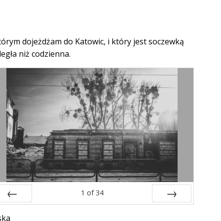
órym dojeżdżam do Katowic, i który jest soczewką
legła niż codzienna.
1
of
34
Prev
Next
ska