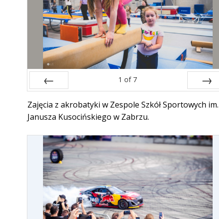
1
of
7
Prev
Next
Zajęcia z akrobatyki w Zespole Szkół Sportowych im.
Janusza Kusocińskiego w Zabrzu.