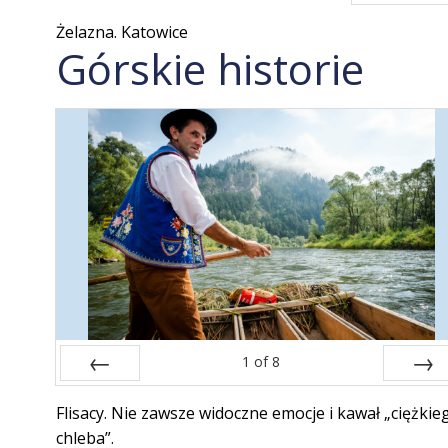
Prev
Żelazna. Katowice
Górskie historie
1
of
8
Prev
Next
Flisacy. Nie zawsze widoczne emocje i kawał „ciężkie
chleba”.