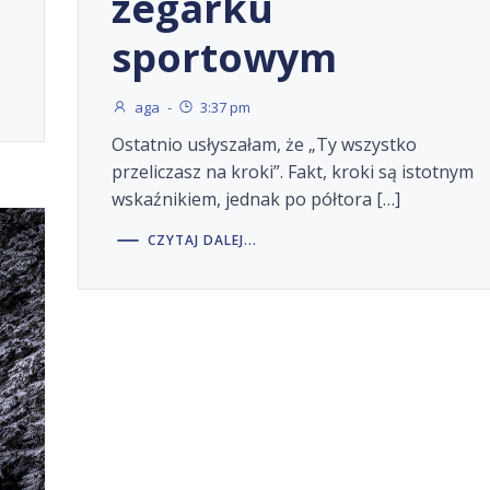
zegarku
sportowym
aga
-
3:37 pm
Ostatnio usłyszałam, że „Ty wszystko
przeliczasz na kroki”. Fakt, kroki są istotnym
wskaźnikiem, jednak po półtora […]
CZYTAJ DALEJ...