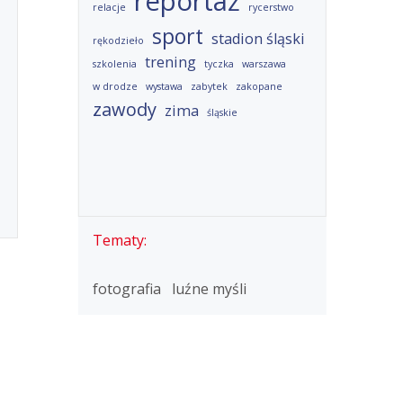
reportaż
relacje
rycerstwo
sport
stadion śląski
rękodzieło
trening
szkolenia
tyczka
warszawa
w drodze
wystawa
zabytek
zakopane
zawody
zima
śląskie
Tematy:
fotografia
luźne myśli