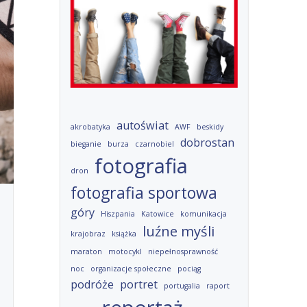
autoświat
akrobatyka
AWF
beskidy
dobrostan
bieganie
burza
czarnobiel
fotografia
dron
fotografia sportowa
góry
Hiszpania
Katowice
komunikacja
luźne myśli
krajobraz
książka
maraton
motocykl
niepełnosprawność
noc
organizacje społeczne
pociąg
podróże
portret
portugalia
raport