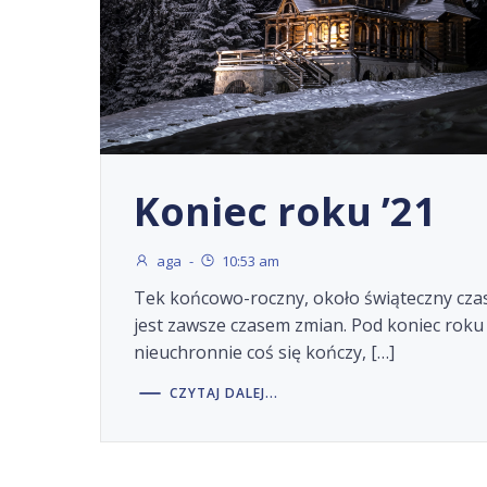
Koniec roku ’21
aga
-
10:53 am
Tek końcowo-roczny, około świąteczny cza
jest zawsze czasem zmian. Pod koniec roku
nieuchronnie coś się kończy, […]
CZYTAJ DALEJ...