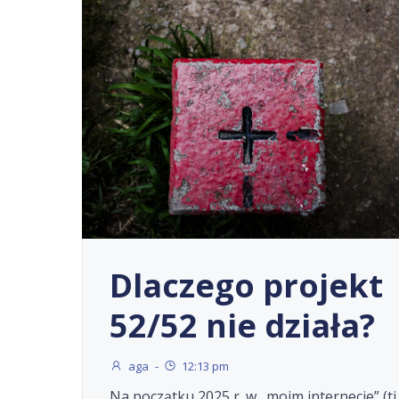
Dlaczego projekt
52/52 nie działa?
aga
-
12:13 pm
Na początku 2025 r. w „moim internecie” (tj