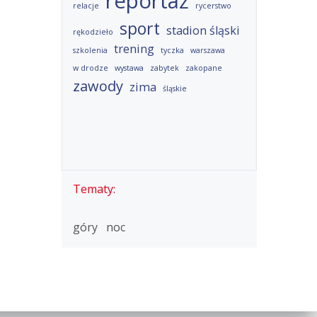
reportaż
relacje
rycerstwo
sport
stadion śląski
rękodzieło
trening
szkolenia
tyczka
warszawa
w drodze
wystawa
zabytek
zakopane
zawody
zima
śląskie
Tematy:
góry
noc