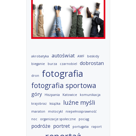
autoświat
akrobatyka
AWF
beskidy
dobrostan
bieganie
burza
czarnobiel
fotografia
dron
fotografia sportowa
góry
Hiszpania
Katowice
komunikacja
luźne myśli
krajobraz
książka
maraton
motocykl
niepełnosprawność
noc
organizacje społeczne
pociąg
podróże
portret
portugalia
raport