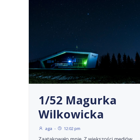
1/52 Magurka
Wilkowicka
aga
-
12:02 pm
Zaatakowało mnie. Z większości mediów