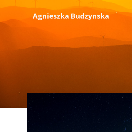
Skip
to
Agnieszka Budzynska
content