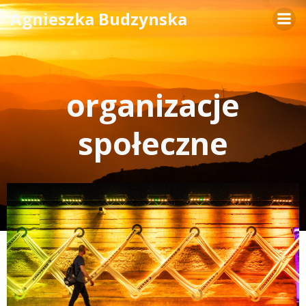
Skip
Agnieszka Budzynska
to
content
organizacje
społeczne