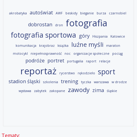
autoświat
akrobatyka
AWF
beskidy
bieganie
burza
czarnobiel
fotografia
dobrostan
dron
fotografia sportowa
góry
Hiszpania
Katowice
luźne myśli
komunikacja
krajobraz
książka
maraton
motocykl
niepełnosprawność
noc
organizacje społeczne
pociąg
podróże
portret
portugalia
raport
relacje
reportaż
sport
rycerstwo
rękodzieło
stadion śląski
trening
szkolenia
tyczka
warszawa
w drodze
zawody
zima
wystawa
zabytek
zakopane
śląskie
Tematy: