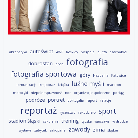
autoświat
akrobatyka
AWF
beskidy
bieganie
burza
czarnobiel
fotografia
dobrostan
dron
fotografia sportowa
góry
Hiszpania
Katowice
luźne myśli
komunikacja
krajobraz
książka
maraton
motocykl
niepełnosprawność
noc
organizacje społeczne
pociąg
podróże
portret
portugalia
raport
relacje
reportaż
sport
rycerstwo
rękodzieło
stadion śląski
trening
szkolenia
tyczka
warszawa
w drodze
zawody
zima
wystawa
zabytek
zakopane
śląskie