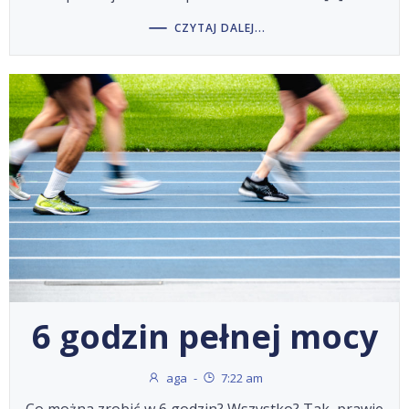
CZYTAJ DALEJ...
6 godzin pełnej mocy
aga
-
7:22 am