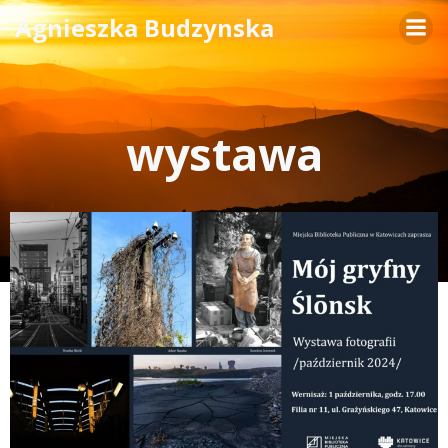
Skip
Agnieszka Budzynska
to
content
wystawa