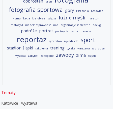
dobrostan
dron
fotografia sportowa
góry
Hiszpania
Katowice
luźne myśli
komunikacja
krajobraz
książka
maraton
motocykl
niepełnosprawność
noc
organizacje społeczne
pociąg
podróże
portret
portugalia
raport
relacje
reportaż
sport
rycerstwo
rękodzieło
stadion śląski
trening
szkolenia
tyczka
warszawa
w drodze
zawody
zima
wystawa
zabytek
zakopane
śląskie
Tematy:
Katowice
wystawa