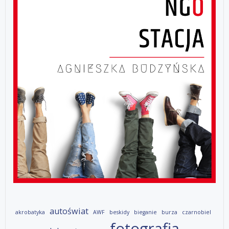
autoświat
akrobatyka
AWF
beskidy
bieganie
burza
czarnobiel
fotografia