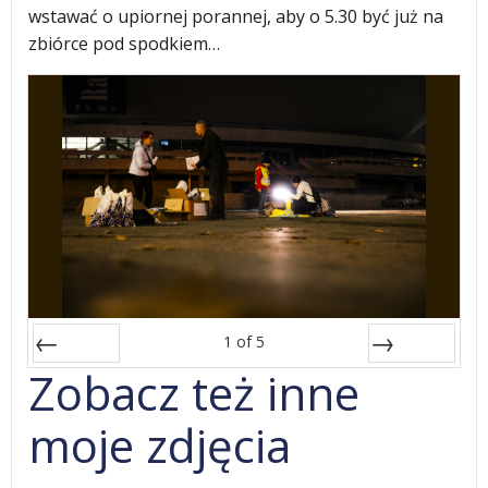
wstawać o upiornej porannej, aby o 5.30 być już na
zbiórce pod spodkiem…
1
of
5
Zobacz też inne
Prev
Next
moje zdjęcia