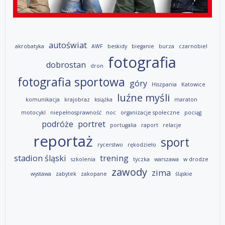
autoświat
akrobatyka
AWF
beskidy
bieganie
burza
czarnobiel
fotografia
dobrostan
dron
fotografia sportowa
góry
Hiszpania
Katowice
luźne myśli
komunikacja
krajobraz
książka
maraton
motocykl
niepełnosprawność
noc
organizacje społeczne
pociąg
podróże
portret
portugalia
raport
relacje
reportaż
sport
rycerstwo
rękodzieło
stadion śląski
trening
szkolenia
tyczka
warszawa
w drodze
zawody
zima
wystawa
zabytek
zakopane
śląskie