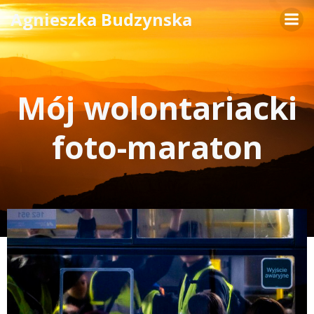
Skip
Agnieszka Budzynska
to
content
Mój wolontariacki
foto-maraton