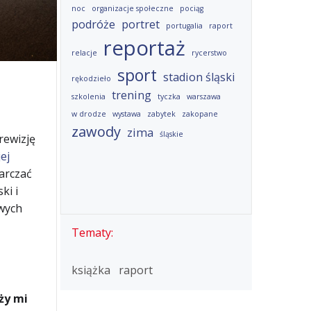
noc
organizacje społeczne
pociąg
podróże
portret
portugalia
raport
reportaż
relacje
rycerstwo
sport
stadion śląski
rękodzieło
trening
szkolenia
tyczka
warszawa
w drodze
wystawa
zabytek
zakopane
zawody
zima
śląskie
rewizję
ej
tarczać
ki i
owych
Tematy:
książka
raport
ży mi