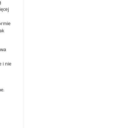
ą
ięcej
formie
ak
owa
 i nie
ne.
u