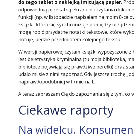
do tego tablet z naklejką imitującą papier
. Pró
odpowiednią przekątną ekranu do czytania dokumentó
funkcji (np. w listopadzie napisałam na moim 8-cal
książki, która się synchronizuje pomiędzy urządzenia
mogę robić przydatne notatki tekstowe, które wykor
notuję, będzie przedmiotem kolejnego tekstu.
W wersji papierowej czytam książki wypożyczone z bi
jest beletrystyka kryminalna (tu moja biblioteka, 
bibliotece pojawiają się prawdziwe perełki) oraz st
udało mi się z nimi zapoznać. Gdy jeszcze trochę
najprawdopodobniej w firmie na l…
A teraz zapraszam Cię do zapoznania się z tym, co w 
Ciekawe raporty
Na widelcu. Konsumenc