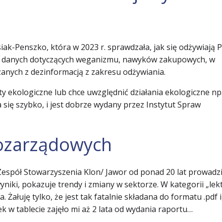
ak-Penszko, która w 2023 r. sprawdzała, jak się odżywiają P
cz danych dotyczących weganizmu, nawyków zakupowych, w
zanych z dezinformacją z zakresu odżywiania.
ty ekologiczne lub chce uwzględnić działania ekologiczne np
a się szybko, i jest dobrze wydany przez Instytut Spraw
pozarządowych
 Zespół Stowarzyszenia Klon/ Jawor od ponad 20 lat prowadz
niki, pokazuje trendy i zmiany w sektorze. W kategorii „lek
Żałuję tylko, że jest tak fatalnie składana do formatu .pdf i,
 w tablecie zajęło mi aż 2 lata od wydania raportu…