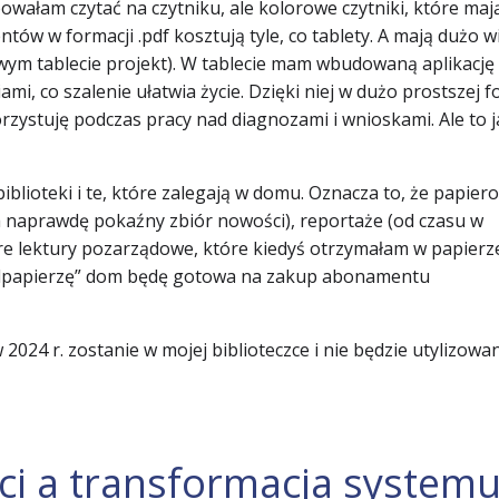
bowałam czytać na czytniku, ale kolorowe czytniki, które maj
w w formacji .pdf kosztują tyle, co tablety. A mają dużo w
owym tablecie projekt). W tablecie mam wbudowaną aplikację
mi, co szalenie ułatwia życie. Dzięki niej w dużo prostszej 
zystuję podczas pracy nad diagnozami i wnioskami. Ale to j
blioteki i te, które zalegają w domu. Oznacza to, że papier
ma naprawdę pokaźny zbiór nowości), reportaże (od czasu w
are lektury pozarządowe, które kiedyś otrzymałam w papierze
 „odpapierzę” dom będę gotowa na zakup abonamentu
2024 r. zostanie w mojej biblioteczce i nie będzie utylizowa
i a transformacja system