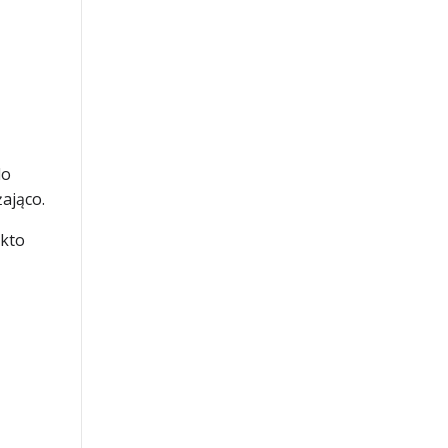
do
ająco.
 kto