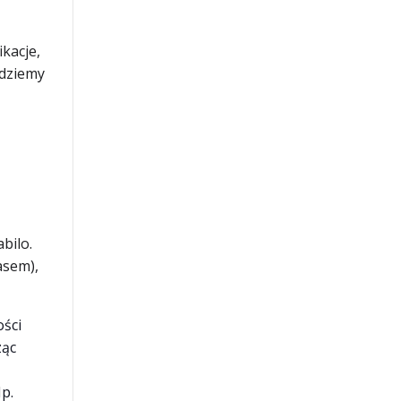
kacje,
ędziemy
bilo.
asem),
ości
ząc
Np.