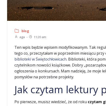
blog
aga
-
11:20 am
Ten wpis będzie wpisem modyfikowanym. Tak regularni
tego co, przeczytałam w poprzednim miesiącu przy ok
biblioteki w Świętochłowicach
. Biblioteki, która po
czytelnikom nowości książkowe. Dobry „pozarządowie
ogłoszenia o konkursach. Mam nadzieję, że moje le
pomysłów na potrzebne projekty.
Jak czytam lektury
Po pierwsze, musisz wiedzieć, że od roku
czytam gł