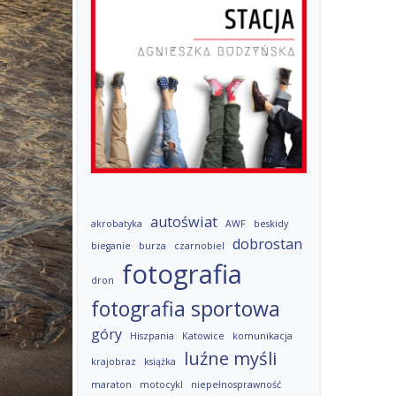
autoświat
akrobatyka
AWF
beskidy
dobrostan
bieganie
burza
czarnobiel
fotografia
dron
fotografia sportowa
góry
Hiszpania
Katowice
komunikacja
luźne myśli
krajobraz
książka
maraton
motocykl
niepełnosprawność