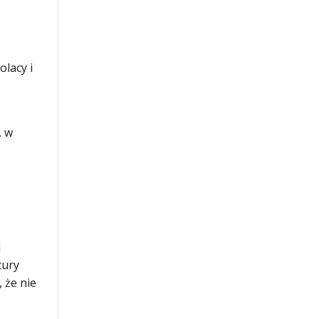
olacy i
. w
i
tury
 że nie