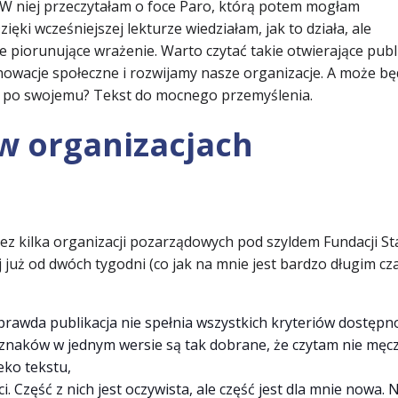
e. W niej przeczytałam o foce Paro, którą potem mogłam
ki wcześniejszej lekturze wiedziałam, jak to działa, ale
 piorunujące wrażenie. Warto czytać takie otwierające publi
nowacje społeczne i rozwijamy nasze organizacje. A może b
y po swojemu? Tekst do mocnego przemyślenia.
w organizacjach
z kilka organizacji pozarządowych pod szyldem Fundacji Sta
ej już od dwóch tygodni (co jak na mnie jest bardzo długim cz
o prawda publikacja nie spełnia wszystkich kryteriów dostępn
ba znaków w jednym wersie są tak dobrane, że czytam nie męc
eko tekstu,
. Część z nich jest oczywista, ale część jest dla mnie nowa. 