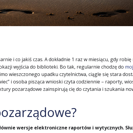
e i co jakiś czas. A dokładnie 1 raz w miesiącu, gdy robię 
azji wyjścia do biblioteki. Bo tak, regularnie chodzę do
moj
mimo wieszczonego upadku czytelnictwa, ciągle się stara dos
c” i osoba pisząca wnioski czyta codziennie – raporty, wios
ktury pozarządowe zainspirują cię do czytania i szukania n
 pozarządowe?
ównie wersje elektroniczne raportów i wytycznych. Słu