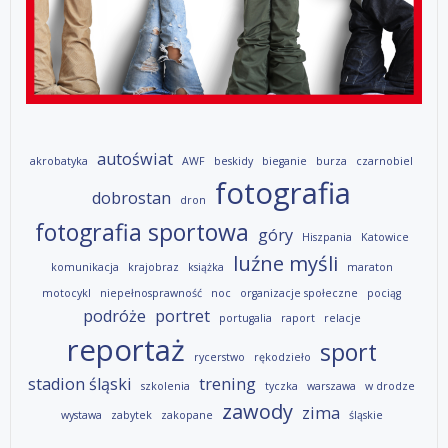
autoświat
akrobatyka
AWF
beskidy
bieganie
burza
czarnobiel
fotografia
dobrostan
dron
fotografia sportowa
góry
Hiszpania
Katowice
luźne myśli
komunikacja
krajobraz
książka
maraton
motocykl
niepełnosprawność
noc
organizacje społeczne
pociąg
podróże
portret
portugalia
raport
relacje
reportaż
sport
rycerstwo
rękodzieło
stadion śląski
trening
szkolenia
tyczka
warszawa
w drodze
zawody
zima
wystawa
zabytek
zakopane
śląskie